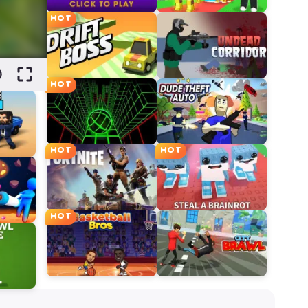
Jeux d'action / Jeux d'arcade
Jeux d'action / Jeux de simulation
4.5
5
HOT
Drift Boss
Undead Corridor
Jeux d'action / Jeux d'arcade
Jeux d'action / Jeux d'horreur / Jeux de tir
4.5
5
HOT
Slope
Dude Theft Auto
Jeux d'action / Jeux d'arcade
Jeux d'action / Jeux d'aventure / Jeux de tir
4.8
4.3
 3
Jeux d'action / Jeux d'arcade
5
HOT
HOT
Fortnite Game
Steal A Brainrot
Jeux d'action / Jeux d'aventure / Jeux de tir
Jeux d'arcade
5
5
n
5
HOT
Basketball Bros
City Brawl
Jeux de sport / Jeux d'action
Jeux d'action
5
5
Jeux de sport / Jeux de simulation
5