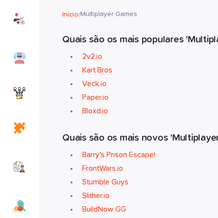
Jogos
Multiplayer Games
Início
/
de
Arcade
Quais são os mais populares 'Multip
Jogos
2v2.io
de
Simulação
Kart Bros
Veck.io
Jogos
io
Paper.io
Bloxd.io
Jogos
de
Quebra-
Quais são os mais novos 'Multiplaye
Cabeça
Barry's Prison Escape!
Jogos
de
FrontWars.io
Estratégia
Stumble Guys
Slither.io
Jogos
de
BuildNow GG
Esportes