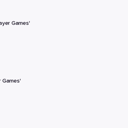
layer Games' 
r Games' 