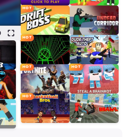
Jogos de Ação / Jogos de Arcade
Jogos de Ação / Jogos de Simulação
4.5
5
HOT
Drift Boss
Undead Corridor
Jogos de Ação / Jogos de Arcade
Jogos de Ação / Jogos de Terror / Jogos de Tiro
4.5
5
HOT
Slope
Dude Theft Auto
Jogos de Ação / Jogos de Arcade
Jogos de Ação / Jogos de Aventura / Jogos de Tiro
4.8
4.3
me 3
Jogos de Aventura / Jogos de Terror
5
HOT
HOT
Fortnite Game
Steal A Brainrot
Jogos de Ação / Jogos de Aventura / Jogos de Tiro
Jogos de Arcade
5
5
ime
afe
Jogos de Aventura / Jogos de Terror
5
HOT
Basketball Bros
City Brawl
Jogos de Esportes / Jogos de Ação
Jogos de Ação
5
5
ers
5