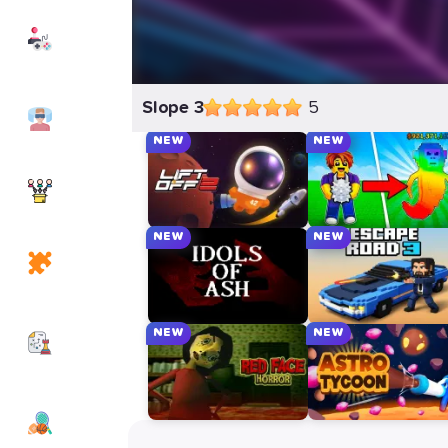
Jogos
de
Arcade
Jogos
Slope 3
5
de
Simulação
NEW
NEW
Jogos
io
Lift Off 2
Collect Brainrot
Egg
Jogos de Arcade
Jogos de Arcade
5
NEW
NEW
Jogos
de
Quebra-
Cabeça
Idols of Ash
Escape Road 3
Jogos de Aventura / Jogos de Terror
Jogos de Ação / Jogos de Arcade
5
Jogos
NEW
NEW
de
Estratégia
Red Face Horror
Astro Tycoon
Jogos
Jogos de Terror
Jogos de Simulação
5
de
Esportes