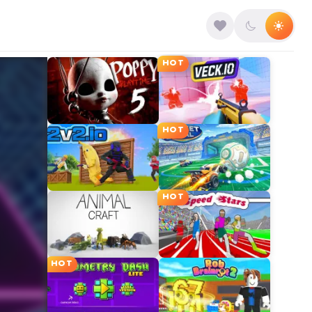
HOT
Poppy Playtime
Veck.io
Chapter 5
Jogos de Ação / Jogos de Terror
Jogos de Ação / Jogos de Tiro / Jogos io
3.8
3.8
HOT
2v2.io
Rocket Goal
Jogos de Ação / Jogos de Arcade / Jogos io
Jogos de Esportes / Jogos de Ação
3.5
5
HOT
Animal Craft
Speed Stars
Jogos de Simulação / Jogos de Aventura
Jogos de Esportes / Jogos de Ação
5
4.5
HOT
Geometry Dash
Rob Brainrot 2